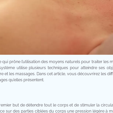
qui prône l’utilisation des moyens naturels pour traiter les 
système utilise plusieurs techniques pour atteindre ses obj
ire et les massages. Dans cet article, vous découvrirez les dif
ges qu’elles présentent.
ier but de détendre tout le corps et de stimuler la circul
erce sur des parties ciblées du corps une pression légère à