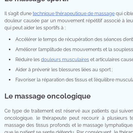
Il s’agit d’une
technique thérapeutique de massage
qui cibl
douleur causée par un mouvement répétitif associé à leur 
qui peut aider les sportifs à :
Accélérer le temps de récupération des séances d’ent
Améliorer l’amplitude des mouvements et la soupless
Réduire les
douleurs musculaires
et articulaires causé
Aider à prévenir les blessures liées au sport ;
Favoriser la réparation des tissus et l’équilibre muscula
Le massage oncologique
Ce type de traitement est réservé aux patients qui suiv
oncologique, le thérapeute peut recourir à plusieur
massage des tissus profonds et le massage lymphatique. L
que le patient se sente détendu. Par conséquent, le thér