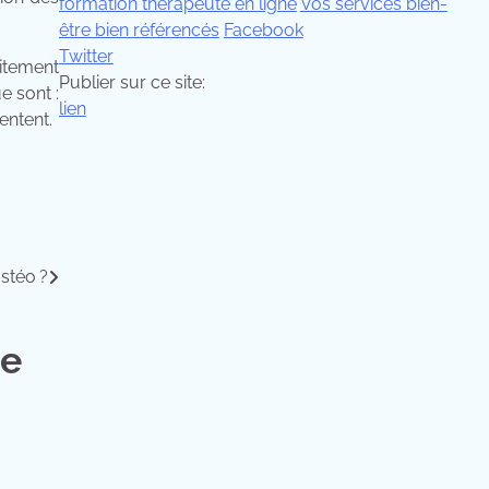
formation thérapeute en ligne
Vos services bien-
être bien référencés
Facebook
Twitter
itement
Publier sur ce site:
e sont :
lien
entent.
stéo ?
de